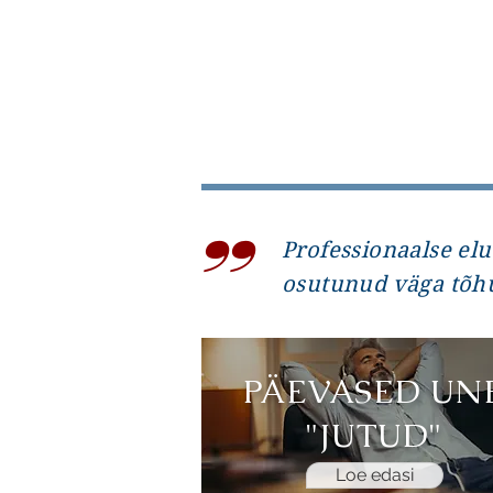
Loe edasi
,,
Professionaalse el
osutunud väga tõhu
PÄEVASED UN
"JUTUD"
Loe edasi