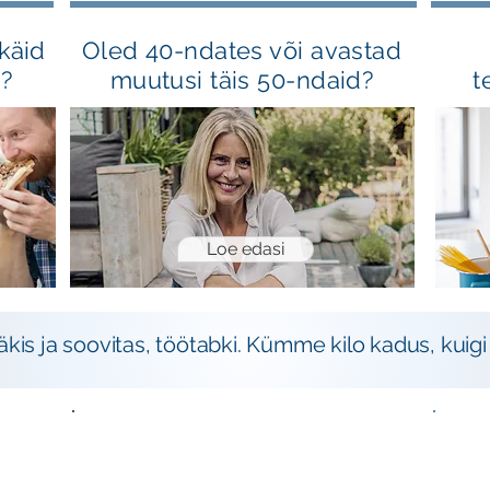
käid
Oled 40-ndates või avastad
d?
muutusi täis 50-ndaid?
t
Loe edasi
ääkis ja soovitas, töötabki. Kümme kilo kadus, kui
JA
VIKERKAAR SINU
TALDRIKUL