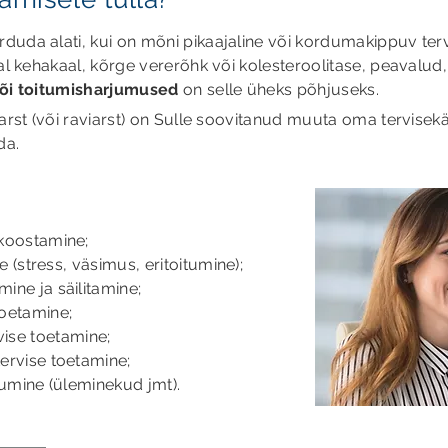
duda alati, kui on mõni pikaajaline või kordumakippuv ter
dal kehakaal, kõrge vererõhk või kolesteroolitase, peavalud
või toitumisharjumused
on selle üheks põhjuseks.
arst (või raviarst) on Sulle soovitanud muuta oma tervisekäit
ada.
 koostamine;
ne (stress, väsimus, eritoitumine);
ine ja säilitamine;
oetamine;
se toetamine;
tervise toetamine;
itumine (üleminekud jmt).