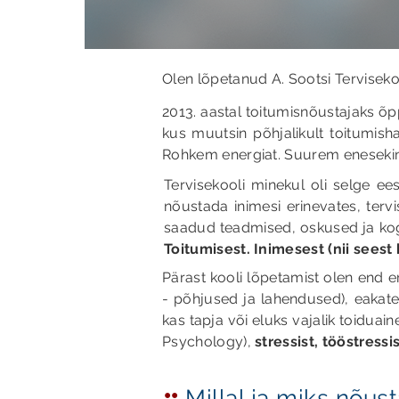
Olen lõpetanud A. Sootsi Terviseko
2013. aastal toitumisnõustajaks õp
kus muutsin põhjalikult toitumis
Rohkem energiat. Suurem eneseki
Tervisekooli minekul oli selge ee
nõustada inimesi erinevates, terv
saadud teadmised, oskused ja kog
Toitumisest. Inimesest (nii seest 
Pärast kooli lõpetamist olen end er
- põhjused ja lahendused), eakate
kas tapja või eluks vajalik toidua
Psychology),
stressist, tööstressi
::
Millal ja miks nõus