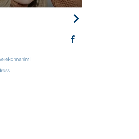
 325
info@mashtervis.ee
f
udiskirjaga
 saada MASH uudiskirja
TAGASI ÜLES
pyright © 2026 Tervisekoda MASH