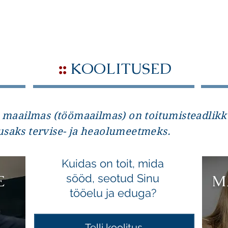
Loe edasi
::
KOOLITUSED
u maailmas (töömaailmas) on toitumisteadlik
saks tervise- ja heaolumeetmeks.
Kuidas on toit, mida
E
M
sööd, seotud Sinu
tööelu ja eduga?
Telli koolitus