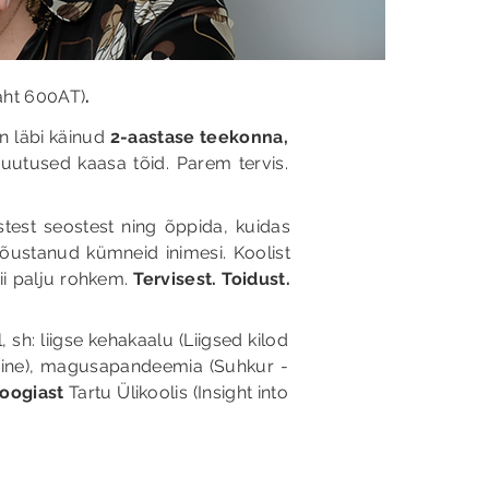
aht 600AT)
.
in läbi käinud
2-aastase teekonna,
uutused kaasa tõid. Parem tervis.
stest seostest ning õppida, kuidas
nõustanud kümneid inimesi. Koolist
i palju rohkem.
Tervisest. Toidust.
 sh: liigse kehakaalu (Liigsed kilod
tumine), magusapandeemia (Suhkur -
oogiast
Tartu Ülikoolis (Insight into