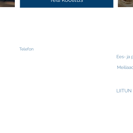
Tel 5210
Liitu u
Soovin
LIITUN
SAADAN
Co