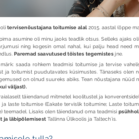
oli
tervisenõustajana toitumise alal
2015. aastal (õppe m
pima asumine oli minu jaoks teadlik otsus. Selleks ajaks ol
harjumusi ning kogesin omal nahal, kui palju head need m
ndlus.
Paremad saavutused töistes tegemistes
jne.
smärk: saada rohkem teadmisi toitumise ja tervise vaheli
ist ja toitumist puudutavates küsimustes. Tänaseks olen 
emused on olnud suureks abiks. Tean nõustajana nüüd ni
kui väljast).
aialaselt täiendanud mitmetel koolitustel ja konverentsidel,
 ja laste toitumise (Eakate tervislik toitumine; Laste toi
ine) teemadel. Lisaks olen täiendanud oma teadmisi
psühhol
st ja läbipõlemisest
Tallinna Ülikoolis ja Taltech´is.
tamisele tulla?