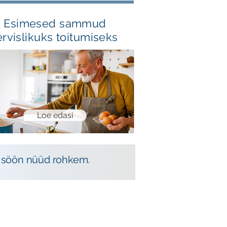
Esimesed sammud
ervislikuks toitumiseks
Loe edasi
gi söön nüüd rohkem.
E-AINED MEIE
TOIDUS