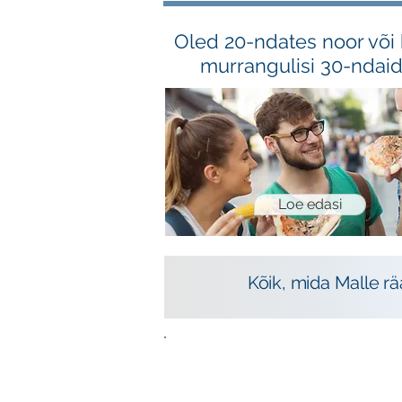
Oled 20-ndates noor või 
murrangulisi 30-ndai
Loe edasi
Kõik, mida Malle r
TOITUMISE ABC 
SINU TERVIS