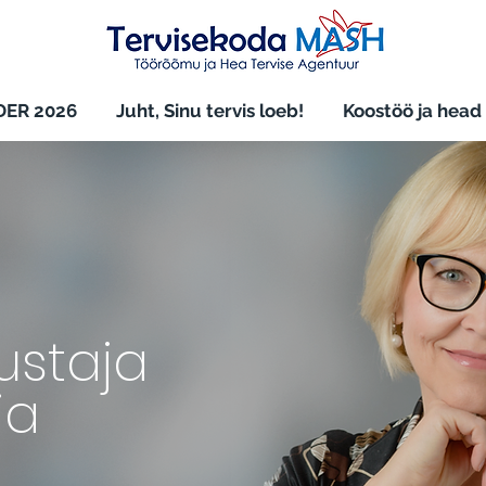
ER 2026
Juht, Sinu tervis loeb!
Koostöö ja head
ustaja
ja