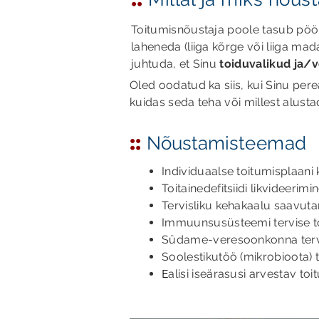
Toitumisnõustaja poole tasub pöör
laheneda (liiga kõrge või liiga ma
juhtuda, et Sinu
toiduvalikud ja/
Oled oodatud ka siis, kui Sinu pere
kuidas seda teha või millest alust
::
Nõustamist
eemad
Individuaalse toitumisplaani
Toitainedefitsiidi likvideerimi
Tervisliku kehakaalu saavutam
Immuunsusüsteemi tervise t
Südame-veresoonkonna tervi
Soolestikutöö (mikrobioota) 
E
alisi iseärasusi arvestav to