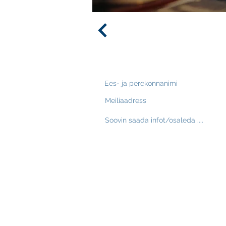
Võta ühendust!
Meie privaatsuspoliitika