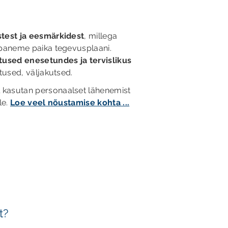
test ja eesmärkidest
, millega
 paneme paika tegevusplaani.
used enesetundes ja tervislikus
tused, väljakutsed.
 kasutan personaalset lähenemist
le.
Loe veel nõustamise kohta ...
t?