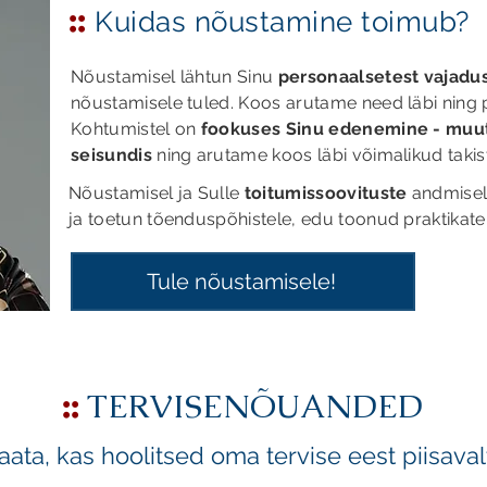
::
Kuidas nõustami
ne toimub?
Nõustamisel lähtun Sinu
personaalsetest vajadus
nõustamisele tuled. Koos arutame need läbi ning
Kohtumistel on
fookuses Sinu edenemine - muut
seisundis
ning arutame koos läbi võimalikud takis
Nõustamisel ja Sulle
toitumissoovituste
andmisel
ja toetun tõenduspõhistele, edu toonud praktikate
Tule nõustamisele!
::
TERVISE
NÕUANDED
aata, kas hoolitsed oma tervise eest piisaval