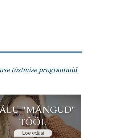
Loe edasi
kuse tõstmise programmid
ÄLU "MÄNGUD"
TÖÖL
Loe edasi