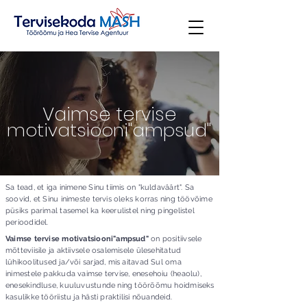
Vaimse tervise
motivatsiooni"ampsud"
Sa tead, et iga inimene Sinu tiimis on "kuldaväärt". Sa
soovid, et Sinu inimeste tervis oleks korras ning töövõime
püsiks parimal tasemel ka keerulistel ning pingelistel
perioodidel.
Vaimse tervise motivatsiooni"ampsud"
on positiivsele
mõtteviisile ja aktiivsele osalemisele ülesehitatud
lühikoolitused ja/või sarjad, mis aitavad Sul oma
inimestele pakkuda vaimse tervise, enesehoiu (heaolu),
enesekindluse, kuuluvustunde ning töörõõmu hoidmiseks
kasulikke tööriistu ja hästi praktilisi nõuandeid.