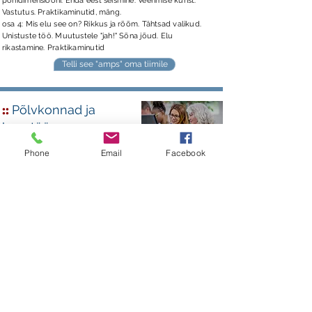
põhidimensiooni. Enda eest seismine. Veenmise kunst.
Vastutus. Praktikaminutid, mäng.
osa 4: Mis elu see on? Rikkus ja rõõm. Tähtsad valikud.
Unistuste töö. Muutustele "jah!" Sõna jõud. Elu
rikastamine. Praktikaminutid
Telli see "amps" oma tiimile
::
Põlvkonnad ja
koostöö
Kestus: 150 minutit (3,3 AT)
Phone
Email
Facebook
"Ampsu" sisu (retsept):
Uus aeg, uued väljakutsed. Muutused tööelus ja meis
endis.
Põlvkonnad enne meid. Kas ja mida on neilt õppida?
Meie inimesed: meie 4 või lausa 5! ägedat põlvkonda.
Kes
me oleme? Mida tähtsaks peame? Mida tööelult tahame?
Mida vastu pakume?
Ruumi tegemine koostööle. Barjäärid ja nende ületamine.
(Ampsule eelneb koostöö ja tööõnne küsimustiku
täitmine).
Telli see "amps" oma tiimile