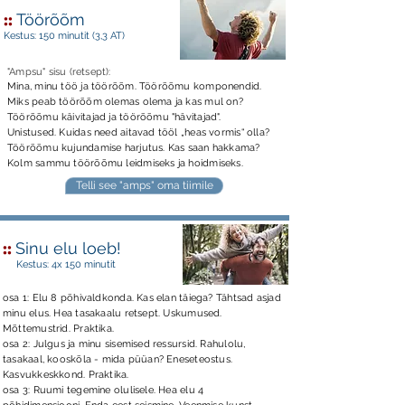
::
Töörõõm
Kestus: 150 minutit (3,3 AT)
"Ampsu" sisu (retsept):
Mina, minu töö ja töörõõm. Töörõõmu komponendid.
Miks peab töörõõm olemas olema ja kas mul on?
Töörõõmu käivitajad ja töörõõmu "hävitajad".
Unistused. Kuidas need aitavad tööl „heas vormis“ olla?
Töörõõmu kujundamise harjutus. Kas saan hakkama?
Kolm sammu töörõõmu leidmiseks ja hoidmiseks.
Telli see "amps" oma tiimile
::
Sinu elu loeb!
Kestus: 4x 150 minutit
osa 1: Elu 8 põhivaldkonda. Kas elan täiega? Tähtsad asjad
minu elus. Hea tasakaalu retsept. Uskumused.
Mõttemustrid. Praktika.
osa 2: Julgus ja minu sisemised ressursid. Rahulolu,
tasakaal, kooskõla - mida püüan? Eneseteostus.
Kasvukkeskkond. Praktika.
osa 3: Ruumi tegemine olulisele. Hea elu 4