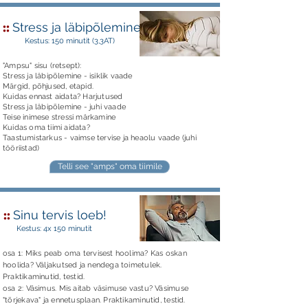
::
Stress ja läbipõlemine
Kestus: 150 minutit (3,3AT)
"Ampsu" sisu (retsept):
Stress ja läbipõlemine - isiklik vaade
Märgid, põhjused, etapid.
Kuidas ennast aidata? Harjutused
Stress ja läbipõlemine - juhi vaade
Teise inimese stressi märkamine
Kuidas oma tiimi aidata?
Taastumistarkus - vaimse tervise ja heaolu vaade (juhi
tööriistad)
Telli see "amps" oma tiimile
::
Sinu tervis loeb!
Kestus: 4x 150 minutit
osa 1: Miks peab oma tervisest hoolima? Kas oskan
hoolida? Väljakutsed ja nendega toimetulek.
Praktikaminutid, testid.
osa 2: Väsimus. Mis aitab väsimuse vastu? Väsimuse
"tõrjekava" ja ennetusplaan. Praktikaminutid, testid.