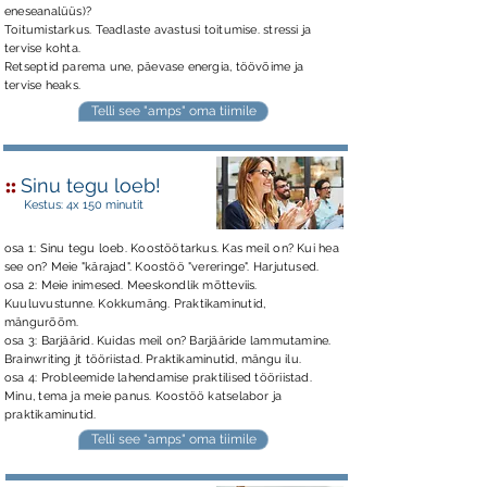
eneseanalüüs)?
Toitumistarkus.
Teadlaste avastusi toitumise. stressi ja
tervise kohta.
Retseptid parema une, päevase energia, töövõime ja
tervise heaks.
Telli see "amps" oma tiimile
::
Sinu tegu loeb!
Kestus: 4x 150 minutit
osa 1: Sinu tegu loeb. Koostöötarkus. Kas meil on? Kui hea
see on? Meie "kärajad". Koostöö "vereringe". Harjutused.
osa 2: Meie inimesed. Meeskondlik mõtteviis.
Kuuluvustunne. Kokkumäng. Praktikaminutid,
mängurõõm.
osa 3: Barjäärid. Kuidas meil on? Barjääride lammutamine.
Brainwriting jt tööriistad. Praktikaminutid, mängu ilu.
osa 4: Probleemide lahendamise praktilised tööriistad.
Minu, tema ja meie panus. Koostöö katselabor ja
praktikaminutid.
Telli see "amps" oma tiimile