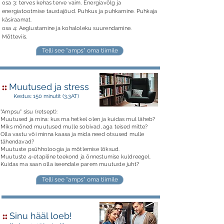
osa 3: terves kehas terve vaim. Energiavõlg ja
energiatootmise taustajõud. Puhkus ja puhkamine. Puhkaja
käsiraamat.
osa 4: Aeglustamine ja kohaloleku suurendamine.
Mõtteviis.
Telli see "amps" oma tiimile
::
Muutused ja stress
Kestus: 150 minutit (3,3AT)
"Ampsu" sisu (retsept):
Muutused ja mina: kus ma hetkel olen ja kuidas mul läheb?
Miks mõned muutused mulle sobivad, aga teised mitte?
Olla vastu või minna kaasa ja mida need otsused mulle
tähendavad?
Muutuste psühholoogia ja
mõtlemise lõksud.
Muutuste 4-etapiline teekond ja õnnestumise kuldreegel.
Kuidas ma saan olla iseendale parem muutuste juht?
Telli see "amps" oma tiimile
::
Sinu hääl loeb!