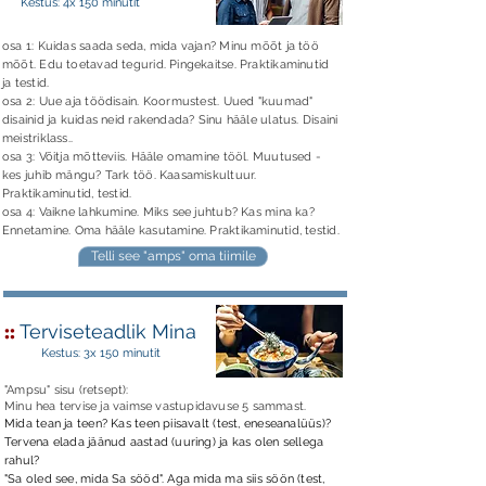
Kestus: 4x 150 minutit
osa 1: Kuidas saada seda, mida vajan? M
inu mõõt ja töö
mõõt. Edu toetavad tegurid. Pingekaitse. Praktikaminutid
ja testid.
osa 2: Uue aja töödisain. Koormustest. Uued "kuumad"
disainid ja kuidas neid rakendada? Sinu hääle ulatus. Disaini
meistriklass..
osa 3: Võitja mõtteviis. Hääle omamine tööl. Muutused -
kes juhib mängu? Tark töö. Kaasamiskultuur.
Praktikaminutid, testid.
osa 4: Vaikne lahkumine. Miks see juhtub? Kas mina ka?
Ennetamine. Oma hääle kasutamine. Praktikaminutid, testid.
Telli see "amps" oma tiimile
::
Terviseteadlik Mina
Kestus: 3x 150 minutit
"Ampsu" sisu (retsept):
Minu hea tervise ja vaimse vastupidavuse 5 sammast.
Mida tean ja teen? Kas teen piisavalt (test, eneseanalüüs)?
Tervena elada jäänud aastad (uuring) ja kas olen sellega
rahul?
"Sa oled see, mida Sa sööd". Aga mida ma siis söön (test,