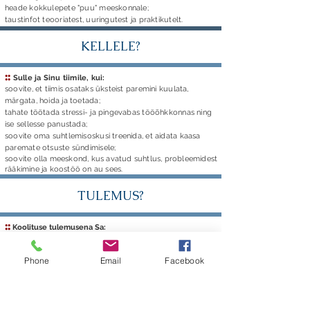
heade kokkulepete "puu" meeskonnale;
taustinfot teooriatest, uuringutest ja praktikutelt.
KELLELE?
::
Sulle ja Sinu tiimile, kui
:
soovite, et tiimis osataks üksteist paremini kuulata,
märgata, hoida ja toetada;
tahate töötada stressi- ja pingevabas tööõhkkonnas ning
ise sellesse panustada;
soovite oma suhtlemisoskusi treenida, et aidata kaasa
paremate otsuste sündimisele;
soovite olla meeskond, kus avatud suhtlus, probleemidest
rääkimine ja koostöö on au sees.
TULEMUS?
::
Koolituse tulemusena Sa:
oled analüüsinud igapäevatöös tekkinud sagedasemaid
suhtlemistõrkeid ja konfliktolukordi;
Phone
Email
Facebook
oled harjutanud, katsetanud ja läbi mänginud erinevaid
stsenaariume, kuidas juba tekkinud tõrkeid „parandada“ ja
mõelnud, kuidas tulevikus sarnaseid tõrkeid ennetada;
oled uurinud enda käitumist ja selle võimalikku mõju
suhetele ja koostööle;