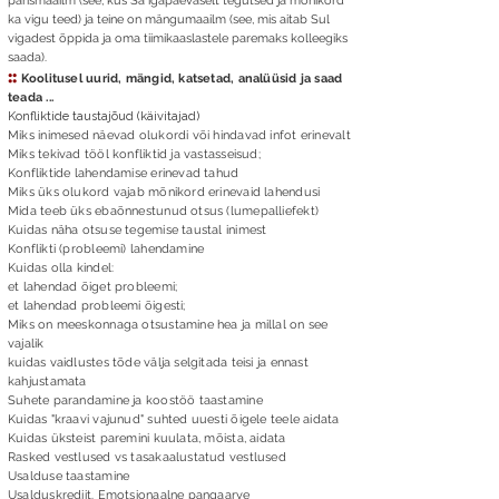
pärismaailm (see, kus Sa igapäevaselt tegutsed ja mõnikord
ka vigu teed) ja teine on mängumaailm (see, mis aitab Sul
vigadest õppida ja oma tiimikaaslastele paremaks kolleegiks
saada).
::
Koolitusel uurid, mängid, katsetad, analüüsid ja saad
teada ...
Konfliktide taustajõud (käivitajad)
Miks inimesed näevad olukordi või hindavad infot erinevalt
Miks tekivad tööl konfliktid ja vastasseisud;
Konfliktide lahendamise erinevad tahud ​
Miks üks olukord vajab mõnikord erinevaid lahendusi
Mida teeb üks ebaõnnestunud otsus (lumepalliefekt)
Kuidas näha otsuse tegemise taustal inimest
Konflikti (probleemi) lahendamine​
Kuidas olla kindel:
et lahendad õiget probleemi;
et lahendad probleemi õigesti;
Miks on meeskonnaga otsustamine hea ja millal on see
vajalik
kuidas vaidlustes tõde välja selgitada teisi ja ennast
kahjustamata
Suhete parandamine ja koostöö taastamine​
Kuidas "kraavi vajunud" suhted uuesti õigele teele aidata
Kuidas üksteist paremini kuulata, mõista, aidata
Rasked vestlused vs tasakaalustatud vestlused​
Usalduse taastamine
Usalduskrediit. Emotsionaalne pangaarve