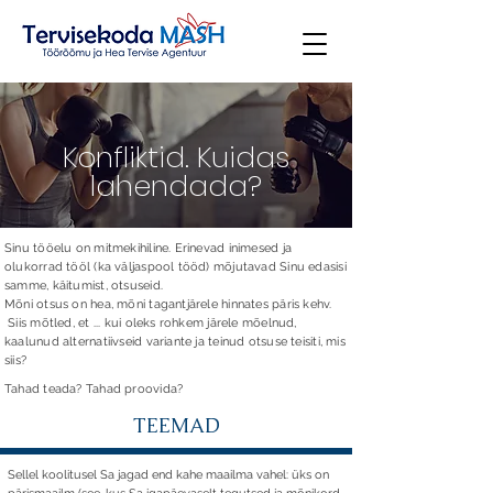
Konfliktid. Kuidas
lahendada?
Sinu tööelu on mitmekihiline. Erinevad inimesed ja
olukorrad tööl (ka väljaspool tööd) mõjutavad Sinu edasisi
samme, käitumist, otsuseid.
Mõni otsus on hea, mõni tagantjärele hinnates päris kehv.
Siis mõtled, et ... kui oleks rohkem järele mõelnud,
kaalunud alternatiivseid variante ja teinud otsuse teisiti, mis
siis?
Tahad teada? Tahad proovida?
TEEMAD
Sellel koolitusel Sa jagad end kahe maailma vahel: üks on