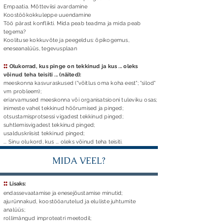
Empaatia. Mõtteviisi avardamine
Koostöökokkuleppe uuendamine
Töö pärast konflikti. Mida peab teadma ja mida peab
tegema?
Koolituse kokkuvõte ja peegeldus: õpikogemus,
eneseanalüüs, tegevusplaan
::
Olukorrad, kus pinge on tekkinud ja kus ... oleks
võinud teha teisiti ... (näited):
meeskonna kasvuraskused ("võitlus oma koha eest"; "silod"
vm probleem);
eriarvamused meeskonna või organisatsiooni tuleviku osas;
inimeste vahel tekkinud hõõrumised ja pinged;
otsustamisprotsessi vigadest tekkinud pinged;
suhtlemisvigadest tekkinud pinged;
usalduskriisist tekkinud pinged;
... Sinu olukord, kus ... oleks võinud teha teisiti.
MIDA VEEL?
::
Lisaks:
endassevaatamise ja enesejõustamise minutid;
ajurünnakud, koostööarutelud ja eluliste juhtumite
analüüs;
rollimängud improteatri meetodil;