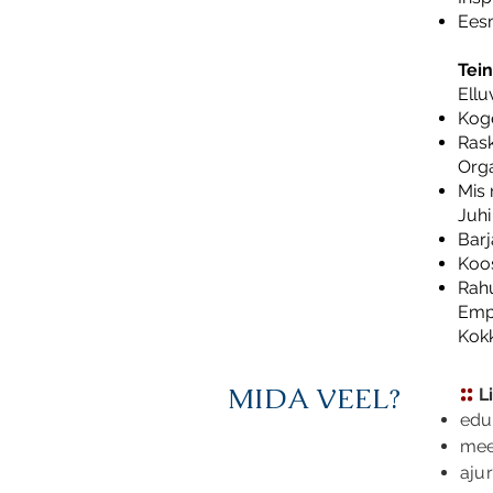
Eesm
Tein
Ellu
Kog
Rask
Orga
Mis 
Juhi
B
arj
Koo
Rahu
Empa
Kokk
::
MIDA VEEL?
L
edu
me
aju