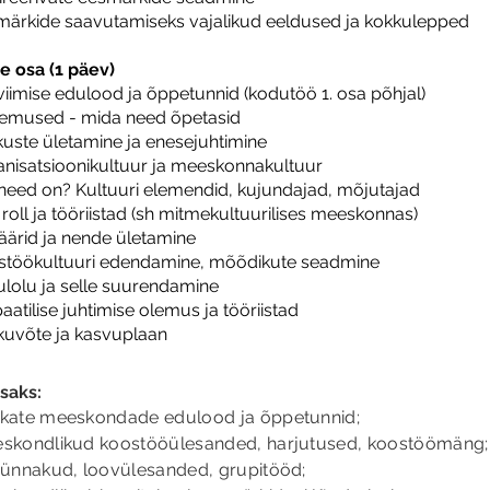
ärkide saavutamiseks vajalikud eeldused ja kokkulepped
e osa (1 päev)
viimise edulood ja õppetunnid (kodutöö 1. osa põhjal)
emused - mida need õpetasid
uste ületamine ja enesejuhtimine
nisatsioonikultuur ja meeskonnakultuur​
need on? Kultuuri elemendid, kujundajad, mõjutajad
 roll ja tööriistad (sh mitmekultuurilises meeskonnas)
äärid ja nende ületamine ​
stöökultuuri edendamine, mõõdikute seadmine
lolu ja selle suurendamine​
atilise juhtimise olemus ja tööriistad
uvõte ja kasvuplaan
isaks:
kate meeskondade edulood ja õppetunnid;
e
skondlikud koostööülesanded, harjutused, koostöömäng
;
rünnaku
d, loovü
lesanded, grupitööd;