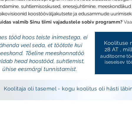
ndamine, suhtlemisoskused, enesejuhtimine, meeskondlikud "
ikovisioonid koostööväljakutsete ja edusammude uurimisek
uidas valmib Sinu tiimi vajadustele sobiv programm?
Vaat
es tööd koos teiste inimestega, ei
Koolituse
tähenda veel seda, et töötate kui
28 AT , mil
eeskond.
Tõeline meeskonnatöö
auditoorne tö
eldab head koostööd, suhtlemist,
iseseisev tö
ühise eesmärgi tunnistamist.
Koolitaja oli tasemel - kogu koolitus oli hästi lä
Tel 5210