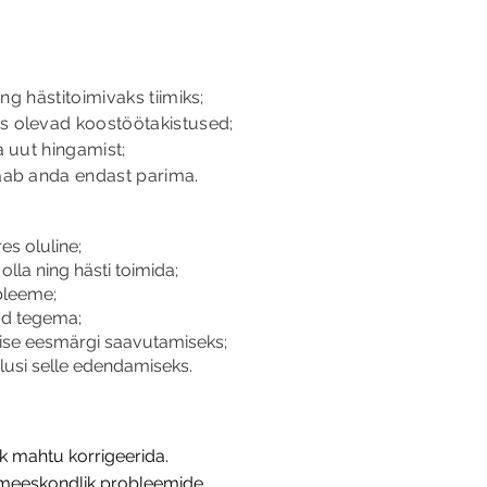
g hästitoimivaks tiimiks;
 olevad koostöötakistused;
 uut hingamist;
aab anda endast parima.
s oluline;
olla ning hästi toimida;
bleeme;
öd tegema;
hise eesmärgi saavutamiseks;
lusi selle edendamiseks.
ik mahtu korrigeerida.
meeskondlik probleemide