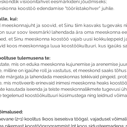
skondlik vi
sioonitahvel
eesmärkideni jõudmiseks;
skonna koostöö edendamise "tööriistakohver" juhile.
ll
e
, kui
:
 meeskonnajuht ja soovid, et Sinu tiim kasvaks tugevaks nin
 on suur soov (eesmärk) lahendad
a ära o
ma meeskonna ees
ed, et Sinu meeskonna koostöö vajab uusi kokkuleppeid ja
vid koos meeskonnaga luua koostöökultuuri, kus igaüks s
olituse tulemusena te
:
tate, mis on eduka meeskonna kujunemise ja arenemise juure
e, milline on igaühe roll ja vastutus, et meeskond saaks tõhus 
te märgata ja lahendada meeskonnas tekkivaid pingeid, pro
e, mis motiveerib erinevaid inimesi meeskonna heaks koostö
te kasutada iseenda ja teiste meeskonnaliikmete tugevusi ü
e tegelenud koostöökultuuri küsimustega ning leidnud võima
õimalused:
evane (2+1) koolitus (koos iseseisva tööga), vajadusel võimal
na pikemast koostööprogrammist (nt koos sidusteemadega: 