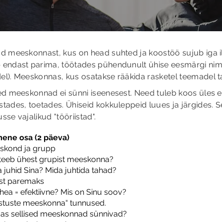
ad meeskonnast, kus on head suhted ja koostöö sujub iga i
 endast parima, töötades pühendunult ühise eesmärgi nimel.
el). Meeskonnas, kus osatakse rääkida rasketel teemadel ta
sed meeskonnad ei sünni iseenesest. Need tuleb koos üles e
tades, toetades. Ühiseid kokkuleppeid luues ja järgides. S
sse vajalikud "tööriistad".
mene osa (2 päeva)
skond ja grupp
teeb ühest grupist meeskonna?
 juhid Sina? Mida juhtida tahad?
st paremaks
hea = efektiivne? Mis on Sinu soov?
stuste meeskonna“ tunnused.
as sellised meeskonnad sünnivad?