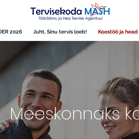
ER 2026
Juht, Sinu tervis loeb!
Koostöö ja head
Meeskonnaks k