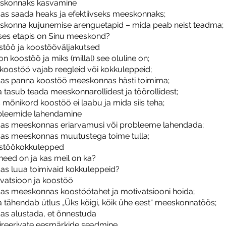
skonnaks kasvamine
as saada heaks ja efektiivseks meeskonnaks;
konna kujunemise arenguetapid – mida peab neist teadma;
ises etapis on Sinu meeskond?
töö ja koostööväljakutsed
on koostöö ja miks (millal) see oluline on;
koostöö vajab reegleid või kokkuleppeid;
as panna koostöö meeskonnas hästi toimima;
 tasub teada meeskonnarollidest ja töörollidest;
 mõnikord koostöö ei laabu ja mida siis teha;
bleemide lahendamine
as meeskonnas eriarvamusi või probleeme lahendada;
as meeskonnas muutustega toime tulla;
stöökokkulepped
need on ja kas meil on ka?
as luua toimivaid kokkuleppeid?
vatsioon ja koostöö
as meeskonnas koostöötahet ja motivatsiooni hoida;
 tähendab ütlus „Üks kõigi, kõik ühe eest“ meeskonnatöös;
as alustada, et õnnestuda
ireerivate eesmärkide seadmine