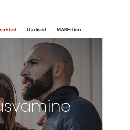
 suhted
Uudised
MASH tiim
asvamine