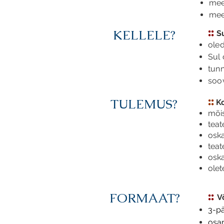
mee
mee
::
KELLELE?
Su
oled
Sul
tunn
soo
::
TULEMUS?
Ko
mõis
teat
oska
teat
oska
olet
::
FORMAAT?
V
3-pä
osa