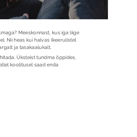
lmaga? Meeskonnast, kus iga liige
 Nii heas kui halvas (keerulistel
rgalt ja tasakaalukalt.
hitada. Üksteist tundma õppides,
ellel koolitusel saad enda