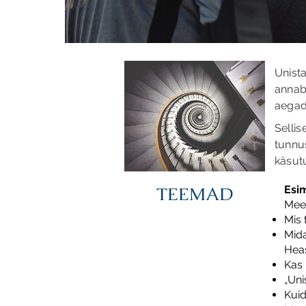
Unist
annab
aegad
Selli
tunnus
käsutu
TEEMAD
Esi
Mee
Mis 
Mida
Hea
Kas 
„Uni
Kuid