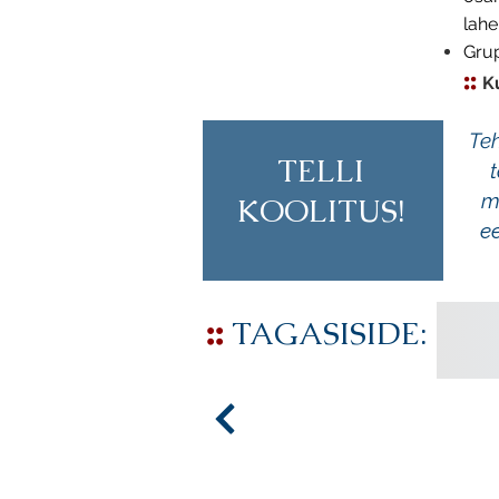
lahe
Grup
::
K
Teh
TELLI
m
KOOLITUS!
e
::
TAGASISIDE
:
Võta ühendust!