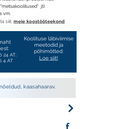
metsakoolitused" jt)
s vm.
a siit:
meie koostööteekond
Koolituse
läbiviimise
 maht
meetodid ja
lest:
põhimõtted:
ö 24 AT;
Loe siit!
ö 4 AT
bimõeldud, kaasahaarav.
 325
info@mashtervis.ee
f