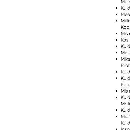
Mee
Kuid
Mees
Mill
Koos
Mis 
Kas 
Kuid
Mida
Miks
Pro
Kuid
Kuid
Koo
Mis 
Kuid
Moti
Kuid
Mida
Kuid
Insp