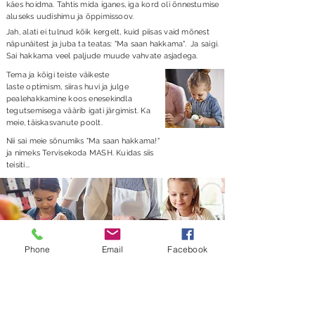
käes hoidma. Tahtis mida iganes, iga kord oli õnnestumise
aluseks uudishimu ja õppimissoov.
Jah, alati ei tulnud kõik kergelt, kuid piisas vaid mõnest
näpunäitest ja juba ta teatas: "Ma saan hakkama". Ja saigi.
Sai hakkama veel paljude muude vahvate asjadega.
Tema ja kõigi teiste väikeste
laste optimism, siiras huvi ja julge
pealehakkamine koos enesekindla
tegutsemisega väärib igati järgimist. Ka
meie, täiskasvanute poolt.
Nii sai meie sõnumiks "Ma saan hakkama!"
ja nimeks Tervisekoda MASH. Kuidas siis
teisiti...
Teiste edulood inspireerivad, kuid kuidas saada ise
Phone
Email
Facebook
inspireerijaks?
Meil on omad lood. Heade muutuste, tervise, rahulolu ja
õnnestumise lood. Räägime neist Sulle heameelega, kui
kohtume.