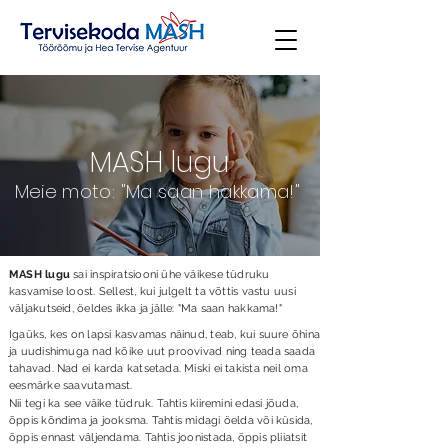
MASH lugu
Meie moto: "Ma saan hakkama!"
MASH lugu
sai inspiratsiooni ühe väikese tüdruku
kasvamise loost. Sellest, kui julgelt ta võttis vastu uusi
väljakutseid, öeldes ikka ja jälle: "Ma saan hakkama!"
Igaüks, kes on lapsi kasvamas näinud, teab, kui suure õhina
ja uudishimuga nad kõike uut proovivad ning teada saada
tahavad. Nad ei karda katsetada. Miski ei takista neil oma
eesmärke saavutamast.
Nii tegi ka see väike tüdruk. Tahtis kiiremini edasi jõuda,
õppis kõndima ja jooksma. Tahtis midagi öelda või küsida,
õppis ennast väljendama. Tahtis joonistada, õppis pliiatsit