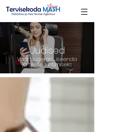
Uudised
Väärt lugemist iseenda
ja teiste juhtimiseks