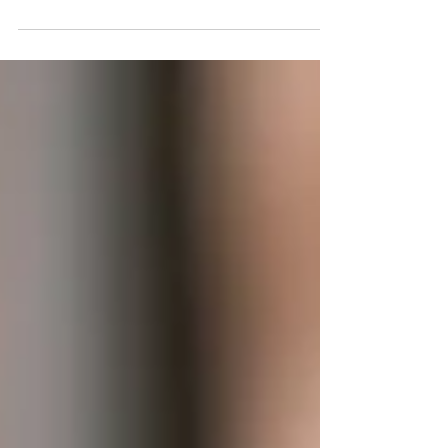
rahvusvahelist tööõnne nädalat. Tule ja tähista seda
koos meiega! Vaata meie pakkumisi siit.