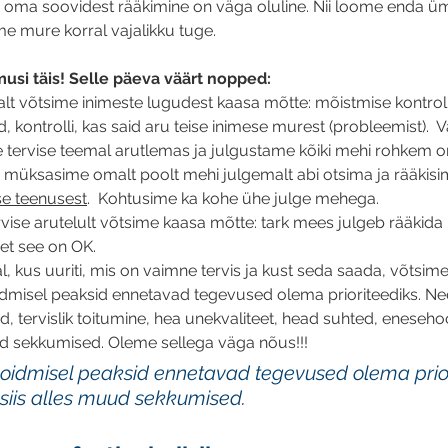
 oma soovidest rääkimine on väga oluline. Nii loome enda üm
me mure korral vajalikku tuge.
musi täis! Selle päeva väärt nopped:
lalt võtsime inimeste lugudest kaasa mõtte: mõistmise kontroll
, kontrolli, kas said aru teise inimese murest (probleemist).  V
 tervise teemal arutlemas ja julgustame kõiki mehi rohkem o
n müksasime omalt poolt mehi julgemalt abi otsima ja rääkisi
se teenusest
.  Kohtusime ka kohe ühe julge mehega. 
vise arutelult võtsime kaasa mõtte: tark mees julgeb rääkida
 et see on OK.
lal, kus uuriti, mis on vaimne tervis ja kust seda saada, võtsim
idmisel peaksid ennetavad tegevused olema prioriteediks. Ne
, tervislik toitumine, hea unekvaliteet, head suhted, enesehoo
uud sekkumised. Oleme sellega väga nõus!!!
hoidmisel peaksid ennetavad tegevused olema prior
, siis alles muud sekkumised.