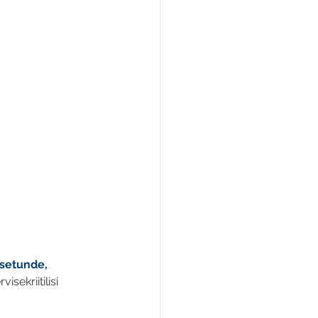
setunde, 
sekriitilisi 