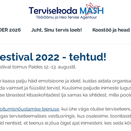
ER 2026
Juht, Sinu tervis loeb!
Koostöö ja head
stival 2022 - tehtud!
ival toimus Paides 12.-13. augustil. 
 kaasa palju häid emotsioone ja ideid, kuidas aidata organisat
a vaimset ja füüsilist tervist. Kuulsime paljude inimeste lugu
 tänastest kitsaskohtadest (ja samas ka sihtidest, mille poole 
toitumisnõustamise teenuse
, kui ühe väga olulise terviseteen
as terviseteemalises vestlusringis, kus osalesime, toonitasid 
id nentisid, et teenus ei jõua õigel ajal inimesteni, kes seda k