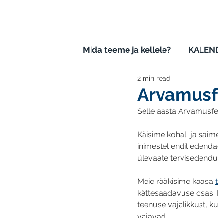
Mida teeme ja kellele?
KALEND
2 min read
Arvamusfe
Selle aasta Arvamusfest
Käisime kohal  ja saime
inimestel endil edendad
ülevaate tervisedenduse
Meie rääkisime kaasa 
kättesaadavuse osas. Ig
teenuse vajalikkust, ku
vajavad. 