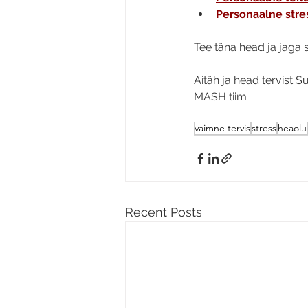
Personaalne str
Tee täna head ja jaga s
Aitäh ja head tervist S
MASH tiim
vaimne tervis
stress
heaolu
Recent Posts