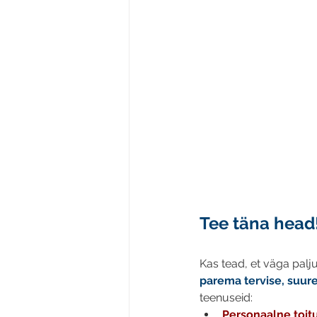
Tee täna head
Kas tead, et väga palj
parema tervise, suur
teenuseid: 
Personaalne toi