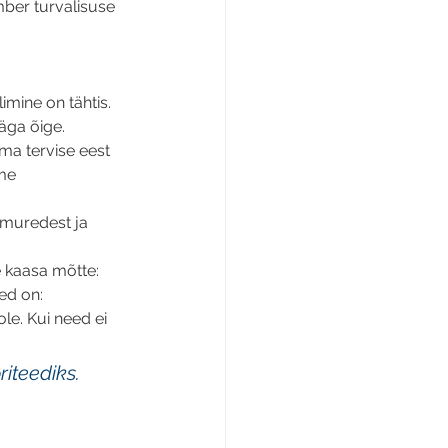
ber turvalisuse 
imine on tähtis. 
äga õige. 
ma tervise eest 
me 
 muredest ja 
e kaasa mõtte: 
ed on: 
le. Kui need ei 
iteediks. 