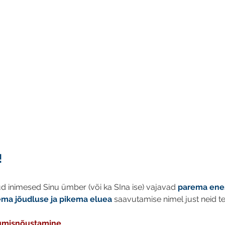
!
ud inimesed Sinu ümber (või ka SIna ise) vajavad 
parema ene
ema jõudluse ja pikema eluea 
saavutamise nimel just neid tervi
tumisnõustamine