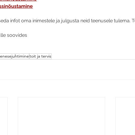
essinõustamine
eda infot oma inimestele ja julgusta neid teenusele tulema. Tu
ulle soovides
enesejuhtimine
toit ja tervis