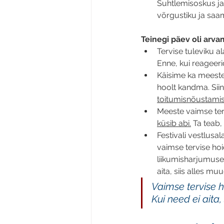
Suhtlemisoskus ja
võrgustiku ja saa
Teinegi päev oli arva
T
ervise tuleviku a
Enne, kui reageerid
Käisime ka meeste
hoolt kandma. Sii
toitumisnõustami
Meeste vaimse ter
küsib abi.
 Ta teab,
Festivali vestlusa
vaimse tervise ho
liikumisharjumused
aita, siis alles m
Vaimse tervise 
Kui need ei aita