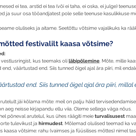
ed ei tea, arstid ei tea (või ei taha, ei oska, ei julge) teenuse
sed ja suur osa tööandjatest pole selle teenuse kasulikkuse mõ
ame oluliseks ja aitame. Seetõttu võtsime vajalikuks ka rääk
 mõtted festivalilt kaasa võtsime?
ed:
 vestlusringist, kus teemaks oli 
läbipõlemine
. Mõte, mille ka
end, väärtustad end. Siis tunned õigel ajal ära piiri, mil endal
ärtustad end. Siis tunned õigel ajal ära piiri, millal
arutelult jäi kõlama mõte: meil on palju häid tervisedendami
n aeg neisse kirjapandu ellu viia. Oleme sellega väga nõus.
el põneval arutelul, kus ühes räägiti meie
 turvalisusest
 maa
orte tulevikust ja 
hirmudest
. Mõlemad olulised teemad ka va
s kaasa võtsime: rahu (vaimses ja füüsilises mõttes) nimel ta