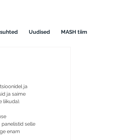
 suhted
Uudised
MASH tiim
sioonidel ja 
sid ja saime 
liikuda). 
use 
panelistid selle 
õige enam 