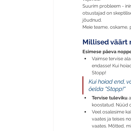
Suurim probleem - inimes
otsustajad on skeptili
jõudnud. 
Meie teame, oskame, pe
Millised väärt
Esimese päeva nopp
Vaimse tervise ala
endasse! Kui hoiad 
Stopp! 
Kui hoiad end, vä
öelda "Stopp!"
Tervise tuleviku
 
koostatud. Nüüd o
Veel osalesime kah
vaates ja teises no
vaates. Mõtted, mi