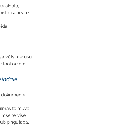
le aidata, 
istmiseni veel 
ida. 
asa võtsime: usu 
e tööl öelda: 
 elndale 
se dokumente 
ilmas toimuva 
imse tervise 
sub pingutada. 