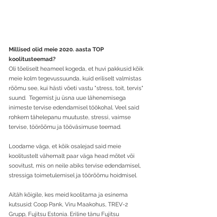
Millised olid meie 2020. aasta TOP 
koolitusteemad?
Oli tõeliselt heameel kogeda, et huvi pakkusid kõik 
meie kolm tegevussuunda, kuid eriliselt valmistas 
rõõmu see, kui hästi võeti vastu "stress, toit, tervis" 
suund.  Tegemist ju üsna uue lähenemisega 
inimeste tervise edendamisel töökohal. Veel said 
rohkem tähelepanu muutuste, stressi, vaimse 
tervise, töörõõmu ja tööväsimuse teemad. 
Loodame väga, et kõik osalejad said meie 
koolitustelt vähemalt paar väga head mõtet või 
soovitust, mis on neile abiks tervise edendamisel, 
stressiga toimetulemisel ja töörõõmu hoidmisel.
Aitäh kõigile, kes meid koolitama ja esinema 
kutsusid: Coop Pank, Viru Maakohus, TREV-2 
Grupp, Fujitsu Estonia. Eriline tänu Fujitsu 