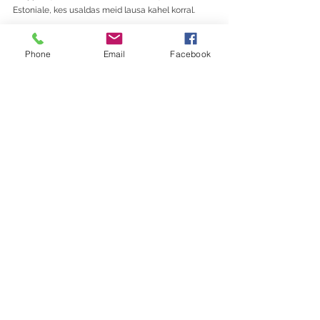
Estoniale, kes usaldas meid lausa kahel korral. 
Mida ootame ja soovime uuelt aastalt?
Eks ikka head tervist, palju toredaid 
Phone
Email
Facebook
koostööprojekte ja seda, et inimesed, kes meie 
koolitus- ja/või nõustamisprogrammides 
osalevad, saavad sellest tõepoolest abi ja 
inspiratsiooni. Olgu siis soovitud muudatuste 
algatamiseks ja elluviimiseks, koostöö 
tõhustamiseks, eneses selguse saamiseks, 
terviseedenduseks, töörõõmu hoidmiseks või 
stressiga toimetulekuks.
Heade soovidega
MASH tiim