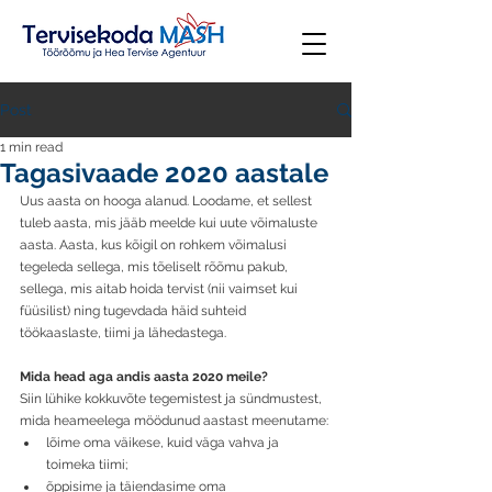
Post
1 min read
Tagasivaade 2020 aastale
Uus aasta on hooga alanud. Loodame, et sellest 
tuleb aasta, mis jääb meelde kui uute võimaluste 
aasta. Aasta, kus kõigil on rohkem võimalusi 
tegeleda sellega, mis tõeliselt rõõmu pakub, 
sellega, mis aitab hoida tervist (nii vaimset kui 
füüsilist) ning tugevdada häid suhteid 
töökaaslaste, tiimi ja lähedastega. 
Mida head aga andis aasta 2020 meile?
Siin lühike kokkuvõte tegemistest ja sündmustest, 
mida heameelega möödunud aastast meenutame:
lõime oma väikese, kuid väga vahva ja 
toimeka tiimi;
õppisime ja täiendasime oma 