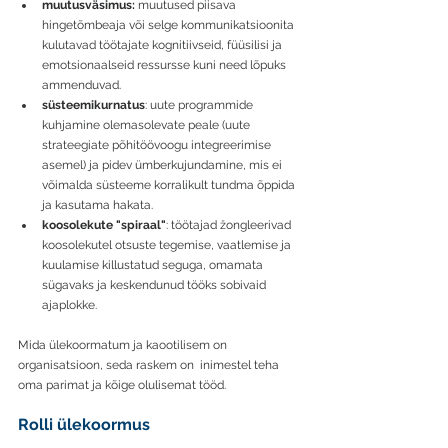
muutusväsimus:
 muutused piisava 
hingetõmbeaja või selge kommunikatsioonita 
kulutavad töötajate kognitiivseid, füüsilisi ja 
emotsionaalseid ressursse kuni need lõpuks 
ammenduvad.
süsteemikurnatus
: uute programmide 
kuhjamine olemasolevate peale (uute 
strateegiate põhitöövoogu integreerimise 
asemel) ja pidev ümberkujundamine, mis ei 
võimalda süsteeme korralikult tundma õppida 
ja kasutama hakata.
koosolekute "spiraal"
: töötajad žongleerivad 
koosolekutel otsuste tegemise, vaatlemise ja 
kuulamise killustatud seguga, omamata 
sügavaks ja keskendunud tööks sobivaid 
ajaplokke.
Mida ülekoormatum ja kaootilisem on 
organisatsioon, seda raskem on  inimestel teha 
oma parimat ja kõige olulisemat tööd
.
Rolli ülekoormus 