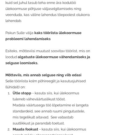
kuid sel juhul tasub teha enne ära kodutöö 
ülekoormuse põhjuse väljaselgitamiseks ning 
veenduda, kas väline lahendus tõepoolest olukorra 
lahendab. 
Pakun Sulle välja 
kaks tööriista ülekoormuse 
probleemi lahendamiseks
Esiteks, mõtteviisi muutust soovitav tööriist, mis on 
loodud 
algatuste ülekoormuse vähendamiseks ja 
selguse loomiseks.
Mõtteviis, mis annab selguse ning viib edasi
Selle tööriista kolm põhireeglit ja kasutusjuhised 
(lühidalt) on: 
Ütle stopp 
- kasuta siis, kui ülekoormus 
tuleneb väheväärtuslikust tööst. 
Madala väärtusega töö lõpetamine ei langeta 
standardeid, see annab ruumi pingutustele, 
mis tegelikult aitavad. 
See vabastab 
suutlikkust ja parandab toetust.
Muuda fookust 
- kasuta siis, kui ülekoormus 