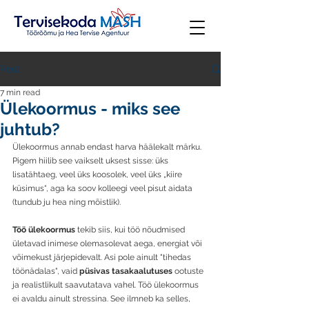
Post
7 min read
Ülekoormus - miks see
juhtub?
Ülekoormus annab endast harva häälekalt märku. 
Pigem hiilib see vaikselt uksest sisse: üks 
lisatähtaeg, veel üks koosolek, veel üks „kiire 
küsimus“, aga ka soov kolleegi veel pisut aidata 
(tundub ju hea ning mõistlik). 
Töö ülekoormus
 tekib siis, kui töö nõudmised 
ületavad inimese olemasolevat aega, energiat või 
võimekust järjepidevalt. Asi pole ainult "tihedas 
töönädalas", vaid 
püsivas tasakaalutuses
 ootuste 
ja realistlikult saavutatava vahel. Töö ülekoormus 
ei avaldu ainult stressina. See ilmneb ka selles, 