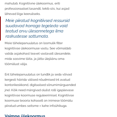
mahutab.
Kognitiivne ülekoormus, eriti 
professionaalsel tasandil, tekib siis, kui asjad 
lähevad liiga keeruliseks.
Meie piiratud kognitiivsed ressursid 
suudavad korraga tegeleda vaid 
teatud arvu ülesannetega ilma 
raskustesse sattumata.
Meie tähelepanuulatus on loomulik filter 
kognitiivse ülekoormuse vastu. See võimaldab 
valida asjakohast teavet vastavalt ülesandele, 
mida soovime täita, ja jätta ülejäänu oma 
töömälust välja.
Ent tähelepanuulatus on tundlik ja seda võivad 
kergesti häirida välised nõudmised (nt avatud 
kontorikeskkond, digitaalsed sõnumimärguanded 
jne). Kõik need mängivad olulist rolli igapäevase 
kognitiivse koormuse reguleerimisel. Kognitiivse 
koormuse teooria kohaselt on inimese töömälu 
piiratud umbes seitsme ± kahe infoühikuga.
Vaimne ülekoormus 