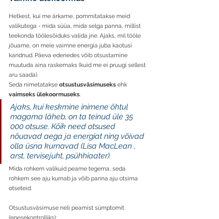
Hetkest, kui me ärkame, pommitatakse meid 
valikutega - mida süüa, mida selga panna, millist 
teekonda töölesõiduks valida jne. Ajaks, mil tööle 
jõuame, on meie vaimne energia juba kaotusi 
kandnud. Päeva edenedes võib otsustamine 
muutuda aina raskemaks (kuid me ei pruugi sellest 
aru saada).
Seda nimetatakse 
otsustusväsimuseks
 ehk 
vaimseks ülekoormuseks
. 
Ajaks, kui keskmine inimene õhtul 
magama läheb, on ta teinud üle 35 
000 otsuse. Kõik need otsused 
nõuavad aega ja energiat ning võivad 
olla üsna kurnavad (Lisa MacLean , 
arst, tervisejuht, psühhiaater).
Mida rohkem valikuid peame tegema, seda 
rohkem see aju kurnab ja võib panna aju otsima 
otseteid. 
Otsustusväsimuse neli peamist sümptomit 
(enesekontrolliks): 