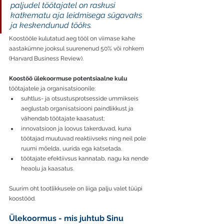
paljudel töötajatel on raskusi 
katkematu aja leidmisega sügavaks 
ja keskendunud tööks.
Koostööle kulutatud aeg tööl on viimase kahe 
aastakümne jooksul suurenenud 50% või rohkem 
(Harvard Business Review). 
Koostöö ülekoormuse potentsiaalne kulu
töötajatele ja organisatsioonile:
suhtlus- ja otsustusprotsesside ummikseis 
aeglustab organisatsiooni paindlikkust ja 
vähendab töötajate kaasatust;
innovatsioon ja loovus takerduvad, kuna 
töötajad muutuvad reaktiivseks ning neil pole 
ruumi mõelda, uurida ega katsetada.
töötajate efektiivsus kannatab, nagu ka nende 
heaolu ja kaasatus. 
Suurim oht tootlikkusele on liiga palju valet tüüpi 
koostööd.
Ülekoormus - mis juhtub Sinu 