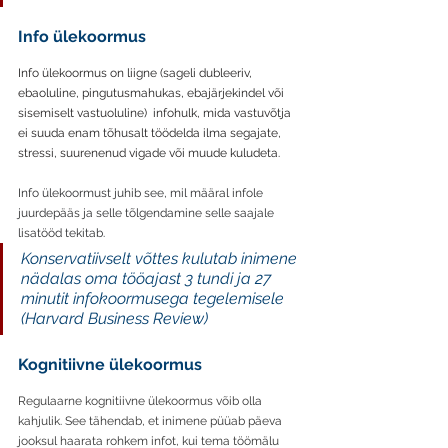
Info ülekoormus
Info ülekoormus on liigne (sageli dubleeriv, 
ebaoluline, pingutusmahukas, ebajärjekindel või 
sisemiselt vastuoluline)  infohulk, mida vastuvõtja 
ei suuda enam tõhusalt töödelda ilma segajate, 
stressi, suurenenud vigade või muude kuludeta. 
Info ülekoormust juhib see, mil määral infole 
juurdepääs ja selle tõlgendamine selle saajale 
lisatööd tekitab. 
Konservatiivselt võttes kulutab inimene 
nädalas oma tööajast 3 tundi ja 27 
minutit infokoormusega tegelemisele 
(Harvard Business Review)
Kognitiivne ülekoormus
Regulaarne kognitiivne ülekoormus võib olla 
kahjulik. See tähendab, et inimene püüab päeva 
jooksul haarata rohkem infot, kui tema töömälu 