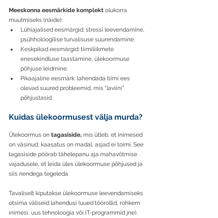
Meeskonna eesmärkide komplekt
 olukorra 
muutmiseks (näide):
Lühiajalised eesmärgid: stressi leevendamine, 
psühholoogilise turvalisuse suurendamine.
Keskpikad eesmärgid: tiimiliikmete 
enesekindluse taastamine, ülekoormuse 
põhjuse leidmine.
Pikaajaline eesmärk: lahendada tiimi ees 
olevad suured probleemid, mis "laviini" 
põhjustasid.
Kuidas ülekoormusest välja murda?
Ülekoormus on 
tagasiside,
 mis ütleb, et inimesed 
on väsinud, kaasatus on madal, asjad ei toimi. See 
tagasiside pöörab tähelepanu aja mahavõtmise 
vajadusele, et leida üles ülekoormuse põhjused ja 
siis nendega tegeleda. 
Tavaliselt kiputakse ülekoormuse leevendamiseks 
otsima väliseid lahendusi (uued töörollid, rohkem 
inimesi, uus tehnoloogia või IT-programmid jne), 