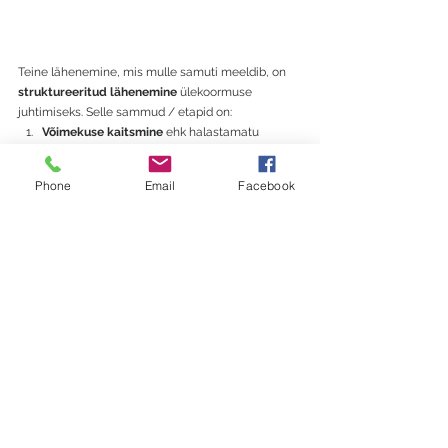
Teine lähenemine, mis mulle samuti meeldib, on 
struktureeritud lähenemine
 ülekoormuse 
juhtimiseks. Selle sammud / etapid on:
Võimekuse kaitsmine 
ehk halastamatu 
prioriseerimine. Kui kõik tundub oluline, siis 
miski pole seda. Loo selge vahe selle vahel, 
Phone
Email
Facebook
mis tuleb ära teha ja selle vahel, mis võib 
oodata (peab ootama). Tööriistad: triaaž, 
Eisenhoweri maatriks, reegel "üks sisse, üks 
välja" (või "üks sisse, kaks välja") ja 
puhastusnimekiri "Ebavajalik" (mida selles 
kuus või kvartalis ei tee või ... ei tee üldse).
Töökoormus nähtavaks
 ehk radikaalne 
läbipaistvus ning dokumenteerimine. 
Ülekoormus levib "pimeduses". Tee see 
nähtavaks, et seda ei saaks ignoreerida. 
Tööriistad: tööde kaart koos ajajoonega; tööle 
kuluva aja õige määratlemine (õpitud töö, uus 
töö, jagatud töö - kõigil on oma ajamahu 