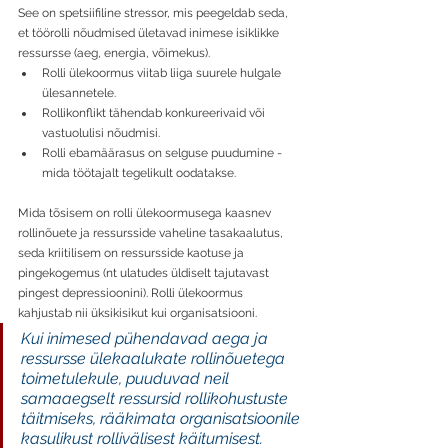
See on spetsiifiline stressor, mis peegeldab seda, 
et töörolli nõudmised ületavad inimese isiklikke 
ressursse (aeg, energia, võimekus). 
Rolli ülekoormus viitab liiga suurele hulgale 
ülesannetele. 
Rollikonflikt tähendab konkureerivaid või 
vastuolulisi nõudmisi. 
Rolli ebamäärasus on selguse puudumine - 
mida töötajalt tegelikult oodatakse. 
Mida tõsisem on rolli ülekoormusega kaasnev 
rollinõuete ja ressursside vaheline tasakaalutus, 
seda kriitilisem on ressursside kaotuse ja 
pingekogemus (nt ulatudes üldiselt tajutavast 
pingest depressioonini). 
Rolli ülekoormus 
kahjustab nii üksikisikut kui organisatsiooni.
Kui inimesed pühendavad aega ja 
ressursse ülekaalukate rollinõuetega 
toimetulekule, puuduvad neil 
samaaegselt ressursid rollikohustuste 
täitmiseks, rääkimata organisatsioonile 
kasulikust rollivälisest käitumisest.