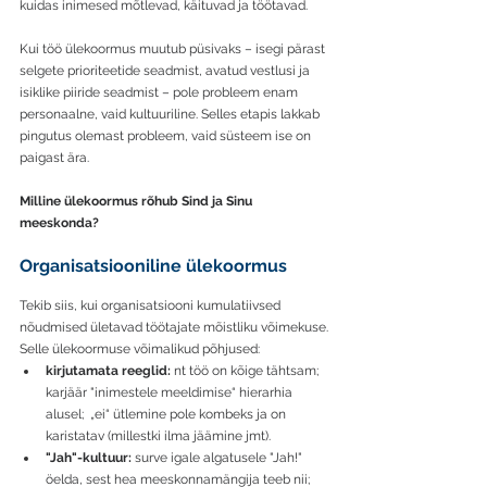
kuidas inimesed mõtlevad, käituvad ja töötavad.
Kui töö ülekoormus muutub püsivaks – isegi pärast 
selgete prioriteetide seadmist, avatud vestlusi ja 
isiklike piiride seadmist – pole probleem enam 
personaalne, vaid kultuuriline. Selles etapis lakkab 
pingutus olemast probleem, vaid süsteem ise on 
paigast ära.
Milline ülekoormus rõhub Sind ja Sinu 
meeskonda?
Organisatsiooniline ülekoormus 
Tekib siis, kui organisatsiooni kumulatiivsed 
nõudmised ületavad töötajate mõistliku võimekuse.
Selle ülekoormuse võimalikud põhjused:
kirjutamata reeglid: 
nt töö on kõige tähtsam; 
karjäär "inimestele meeldimise“ hierarhia 
alusel;  „ei“ ütlemine pole kombeks ja on 
karistatav (millestki ilma jäämine jmt).
"Jah"-kultuur: 
surve igale algatusele "Jah!" 
öelda, sest hea meeskonnamängija teeb nii; 