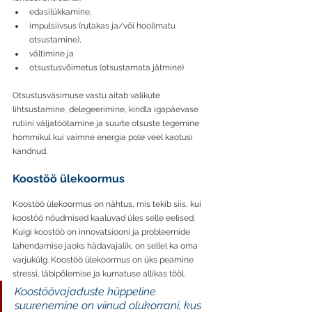
edasilükkamine, 
impulsiivsus (rutakas ja/või hoolimatu 
otsustamine), 
vältimine ja 
otsustusvõimetus (otsustamata jätmine)
Otsustusväsimuse vastu aitab valikute 
lihtsustamine, delegeerimine, kindla igapäevase 
rutiini väljatöötamine ja suurte otsuste tegemine 
hommikul kui vaimne energia pole veel kaotusi 
kandnud. 
Koostöö ülekoormus
Koostöö ülekoormus on nähtus, mis tekib siis, kui 
koostöö nõudmised kaaluvad üles selle eelised. 
Kuigi koostöö on innovatsiooni ja probleemide 
lahendamise jaoks hädavajalik, on sellel ka oma 
varjukülg. Koostöö ülekoormus on üks peamine 
stressi, läbipõlemise ja kurnatuse allikas tööl. 
Koostöövajaduste hüppeline 
suurenemine on viinud olukorrani, kus 