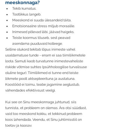
meeskonnaga?
Tekib kurnatus. 
Tootlikkus langeb. 
Meeskond ei suuda ülesandeid täita. 
Emotsionaalne stress mõjub moraalile. 
Inimesed põlevad läbi, jäävad haigeks. 
Teiste koormus tõuseb, sest peavad 
asendama puuduvaid kolleege. 
Selline olukord tekitab lõpus inimeste vahel 
usaldamatuse tunde - enam ei saa tiimiliikmetele 
loota. Samuti kaob turvatunne inimestevaheliste 
riskide võtmise suhtes (psühholoogilise turvalisuse 
oluline tegur). Tiimiliikmed ei tunne end teiste 
liikmete poolt aktsepteerituna ja austatuna. 
Koostööd ei toimu, teabe jagamine aeglustub, 
vähendades efektiivsust veelgi. 
Kui see on Sinu meeskonnaga juhtunud, siis 
tunnista, et probleem on olemas. Ära otsi süüdlast, 
vaid too meeskond kokku, et tekkinud probleem 
koos lahendada. Veendu, et Sinu juhtimisstiil on 
toetav ja kaasav.