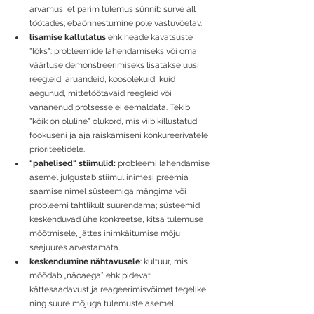
arvamus, et parim tulemus sünnib surve all 
töötades; ebaõnnestumine pole vastuvõetav.
lisamise kallutatus
 ehk heade kavatsuste 
"lõks": probleemide lahendamiseks või oma 
väärtuse demonstreerimiseks lisatakse uusi 
reegleid, aruandeid, koosolekuid, kuid 
aegunud, mittetöötavaid reegleid või 
vananenud protsesse ei eemaldata. Tekib 
"kõik on oluline" olukord, mis viib killustatud 
fookuseni ja aja raiskamiseni konkureerivatele 
prioriteetidele.
"pahelised" stiimulid:
 probleemi lahendamise 
asemel julgustab stiimul inimesi preemia 
saamise nimel süsteemiga mängima või 
probleemi tahtlikult suurendama; süsteemid 
keskenduvad ühe konkreetse, kitsa tulemuse 
mõõtmisele, jättes inimkäitumise mõju 
seejuures arvestamata. 
keskendumine nähtavusele
: kultuur, mis 
mõõdab „näoaega” ehk pidevat 
kättesaadavust ja reageerimisvõimet tegelike 
ning suure mõjuga tulemuste asemel.