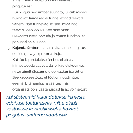
annab märku ebaproportsionaalsest 
pingutusest. 
Kui pingutused ümber suunata, juhtub midagi 
huvitavat. Inimesed ei tunne, et nad teevad 
vähem. Nad tunnevad, et see, mida nad 
teevad, loeb lõpuks. See nihe aitab 
ülekoormusest loobuda ja panna tundma, et 
panused on olulised.
Kujunda ümber 
- kasuta siis, kui hea algatus 
ei tööta ja vajab paremat kuju. 
Kui töö kujundatakse ümber, et aidata 
inimestel edu saavutada, ei kao ülekoormus 
mitte ainult ülesannete eemaldamise tõttu. 
See kaob seetõttu, et tööl on nüüd mõte, 
eesmärk, tähendus ja väärtus, mis 
organisatsiooni vaatenurgast lisab
võimekust.
Kui süsteemid kujundatakse inimeste 
edukuse toetamiseks, mitte ainult 
vastavuse kontrollimiseks, hakkab 
pingutus tunduma väärtuslik.