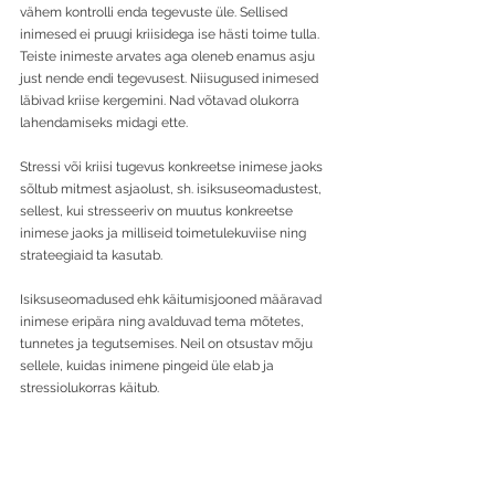
vähem kontrolli enda tegevuste üle. Sellised 
inimesed ei pruugi kriisidega ise hästi toime tulla. 
Teiste inimeste arvates aga oleneb enamus asju 
just nende endi tegevusest. Niisugused inimesed 
läbivad kriise kergemini. Nad võtavad olukorra 
lahendamiseks midagi ette. 
Stressi või kriisi tugevus konkreetse inimese jaoks 
sõltub mitmest asjaolust, sh. isiksuseomadustest, 
sellest, kui stresseeriv on muutus konkreetse 
inimese jaoks ja milliseid toimetulekuviise ning 
strateegiaid ta kasutab. 
Isiksuseomadused ehk käitumisjooned määravad 
inimese eripära ning avalduvad tema mõtetes, 
tunnetes ja tegutsemises. Neil on otsustav mõju 
sellele, kuidas inimene pingeid üle elab ja 
stressiolukorras käitub.