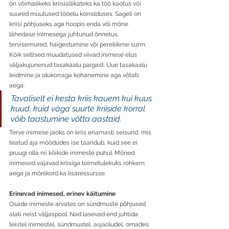
on võimalikeks kriisiallikateks ka töö kaotus või 
suured muutused tööelu korralduses. Sageli on 
kriisi põhjuseks aga hoopis enda või mõne 
lähedase inimesega juhtunud õnnetus, 
tervisemured, haigestumine või pereliikme surm. 
Kõik sellised muudatused viivad inimese elus 
väljakujunenud tasakaalu paigast. Uue tasakaalu 
leidmine ja olukorraga kohanemine aga võtab 
aega. 
Tavaliselt ei kesta kriis kauem kui kuus 
kuud, kuid väga suurte kriiside korral 
võib taastumine võtta aastaid. 
Terve inimese jaoks on kriis enamasti seisund, mis 
teatud aja möödudes ise taandub, kuid see ei 
pruugi olla nii kõikide inimeste puhul. Mõned 
inimesed vajavad kriisiga toimetulekuks rohkem 
aega ja mõnikord ka lisaressursse. 
Erinevad inimesed, erinev käitumine
Osade inimeste arvates on sündmuste põhjused 
alati neist väljaspool. Nad lasevad end juhtida 
teistel inimestel, sündmustel, asjaoludel, omades 