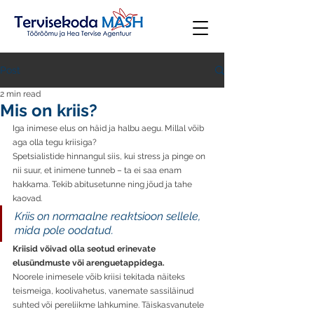
Post
2 min read
Mis on kriis?
Iga inimese elus on häid ja halbu aegu. Millal võib 
aga olla tegu kriisiga? 
Spetsialistide hinnangul siis, kui stress ja pinge on 
nii suur, et inimene tunneb – ta ei saa enam 
hakkama. Tekib abitusetunne ning jõud ja tahe 
kaovad. 
Kriis on normaalne reaktsioon sellele, 
mida pole oodatud. 
Kriisid võivad olla seotud erinevate 
elusündmuste või arenguetappidega.
Noorele inimesele võib kriisi tekitada näiteks 
teismeiga, koolivahetus, vanemate sassiläinud 
suhted või pereliikme lahkumine. Täiskasvanutele 