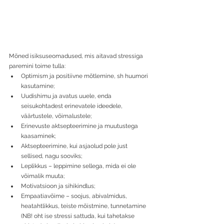
Mõned isiksuseomadused, mis aitavad stressiga 
paremini toime tulla:
Optimism ja positiivne mõtlemine, sh huumori 
kasutamine;
Uudishimu ja avatus uuele, enda 
seisukohtadest erinevatele ideedele, 
väärtustele, võimalustele;
Erinevuste aktsepteerimine ja muutustega 
kaasaminek;
Aktsepteerimine, kui asjaolud pole just 
sellised, nagu sooviks;
Leplikkus – leppimine sellega, mida ei ole 
võimalik muuta;
Motivatsioon ja sihikindlus; 
Empaatiavõime – soojus, abivalmidus, 
heatahtlikkus, teiste mõistmine, tunnetamine 
(NB! oht ise stressi sattuda, kui tahetakse 