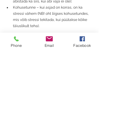
abistada ka siis, kui abi vaja ei ole);
Kohusetunne – kui asjad on korras, on ka 
stressi vähem (NB! oht liigses kohusetundes, 
mis võib stressi tekitada, kui püütakse kõike 
täiuslikult teha).
Isiksuseomadused, mis võivad raskendada stressi 
või kriisiga toimetulekut:
Phone
Email
Facebook
Endassetõmbumine 
Usaldamatus teiste inimeste suhtes
Madal enesehinnang
Liiga kergelt allaandmine, loobumine
Puudulik kontroll emotsioonide üle (neil 
inimestel on kõige raskem, võtavad 
probleeme liigselt südamesse, on väga hellad 
ennast puudutavate asjaolude suhtes).