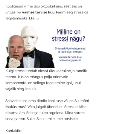
Koolitused viime läbi oktoobrikuus, sest siis on 
ühtlasi ka 
vaimse tervise kuu
. Parim aeg stressiga 
tegelemiseks. Eks ju!
Kuigi stress tundub olevat üks keeruline ja tundlik 
teema, kus on mängus palju erinevaid 
komponente, on sellega tegelemine igal juhul 
vajalik ning kasulik. 
Soovid tellida oma tiimile koolituse või on Sul mõni 
lisaküsimus? Võta julgelt ühendust! Stress ei lähe 
niisama ära. Sellega tuleb tegeleda. Mida varem, 
seda parem. Sulle, Sinu tiimile, teie tervisele.
Kontaktid: 