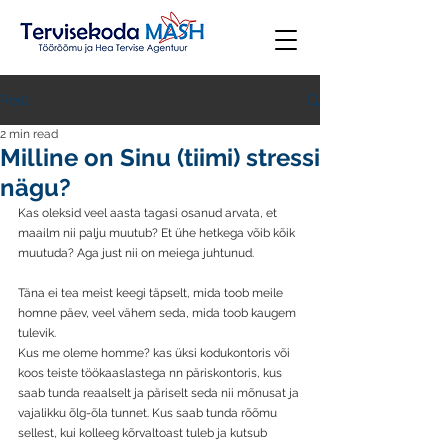
Post
2 min read
Milline on Sinu (tiimi) stressi
nägu?
Kas oleksid veel aasta tagasi osanud arvata, et 
maailm nii palju muutub? Et ühe hetkega võib kõik 
muutuda? Aga just nii on meiega juhtunud. 
Täna ei tea meist keegi täpselt, mida toob meile 
homne päev, veel vähem seda, mida toob kaugem 
tulevik. 
Kus me oleme homme? kas üksi kodukontoris või 
koos teiste töökaaslastega nn päriskontoris, kus 
saab tunda reaalselt ja päriselt seda nii mõnusat ja 
vajalikku õlg-õla tunnet. Kus saab tunda rõõmu 
sellest, kui kolleeg kõrvaltoast tuleb ja kutsub 