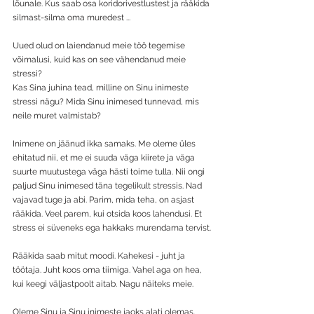
lõunale. Kus saab osa koridorivestlustest ja rääkida 
silmast-silma oma muredest ...
Uued olud on laiendanud meie töö tegemise 
võimalusi, kuid kas on see vähendanud meie 
stressi?
Kas Sina juhina tead, milline on Sinu inimeste 
stressi nägu? Mida Sinu inimesed tunnevad, mis 
neile muret valmistab?
Inimene on jäänud ikka samaks. Me oleme üles 
ehitatud nii, et me ei suuda väga kiirete ja väga 
suurte muutustega väga hästi toime tulla. Nii ongi 
paljud Sinu inimesed täna tegelikult stressis. Nad 
vajavad tuge ja abi. Parim, mida teha, on asjast 
rääkida. Veel parem, kui otsida koos lahendusi. Et 
stress ei süveneks ega hakkaks murendama tervist.
Rääkida saab mitut moodi. Kahekesi - juht ja 
töötaja. Juht koos oma tiimiga. Vahel aga on hea, 
kui keegi väljastpoolt aitab. Nagu näiteks meie.
Oleme Sinu ja Sinu inimeste jaoks alati olemas. 