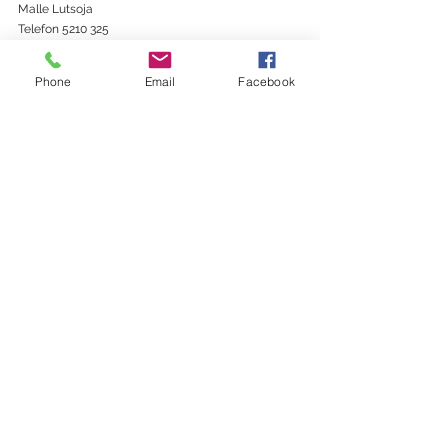
Malle Lutsoja
Telefon 5210 325
e-post: 
malle.lutsoja@gmail.com
Phone
Email
Facebook
Kas tead, et päike paistab ka siis, kui 
seda näha pole. Näiteks Sinu südames 
... Anna selle koolitusega oma 
inimestele teada, mis Sinu südames 
nende jaoks olemas on. 
. 