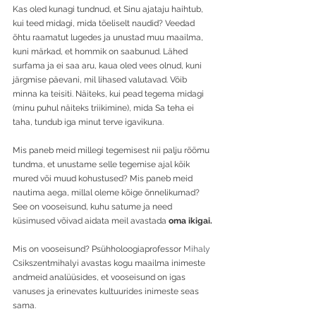
Kas oled kunagi tundnud, et Sinu ajataju haihtub, 
kui teed midagi, mida tõeliselt naudid? Veedad 
õhtu raamatut lugedes ja unustad muu maailma, 
kuni märkad, et hommik on saabunud. Lähed 
surfama ja ei saa aru, kaua oled vees olnud, kuni 
järgmise päevani, mil lihased valutavad. Võib 
minna ka teisiti. Näiteks, kui pead tegema midagi 
(minu puhul näiteks triikimine), mida Sa teha ei 
taha, tundub iga minut terve igavikuna.
Mis paneb meid millegi tegemisest nii palju rõõmu 
tundma, et unustame selle tegemise ajal kõik 
mured või muud kohustused? Mis paneb meid 
nautima aega, millal oleme kõige õnnelikumad?
See on vooseisund, kuhu satume ja need 
küsimused võivad aidata meil avastada 
oma ikigai.
Mis on vooseisund? Psühholoogiaprofessor 
Mihaly 
Csikszentmihalyi avastas kogu maailma inimeste 
andmeid analüüsides, et vooseisund on igas 
vanuses ja erinevates kultuurides inimeste seas 
sama.