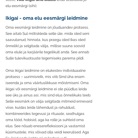
elu eesmärgi (sihi).
Ikigai - oma elu eesmärgi leidmine
Oma eesmärgi leidmine on jõuduandev protsess. 
See aitab Sul mõtiskleda selle üle, mida oled seni 
saavutanud, hinnata, kus praegu oled (kas oled 
õnnelik) ja selgitada välja, millise suuna soovid 
oma elule ja karjäärile tegelikult anda. See annab 
Sulle tulevikuotsuste tegemiseks parema pildi.
Oma ikigai leidmine on
 elukestev individuaalne 
protsess – uurimisretk, mis viib Sind üha enam 
iseenda ja oma väärtuslikkuse mõistmiseni. Oma 
ikigai või eesmärgi leidmine ei ole püüdlus leida 
see üks ja ainus asi, mis sind elus õnnelikuks teeb. 
Selle eesmärk on välja selgitada mitmeid erinevaid 
viise, kuidas leida tähendust ja rahuldust, 
kombineerides tegevusi ja rituaale, sealhulgas 
oma tööd, hobisid, aga ka rolle ja suhteid oma 
elus. See nõuab eneserefleksiooni ja vastamist 
küsimustele, mis võivad olla veidi keerulised. Aga 