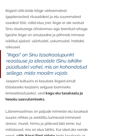
Ikigaid võib leida kõige väiksematest 
igapäevastest rituaalidest ja elu suurematest 
osadest (töö, rollid elus jne). Ikigai ei ole seotud 
Sinu staatusega ühiskonnas ega teenitud rahaga. 
Igaühe ikigai on ainulaadne ja põhineb inimese 
isiklikul ajalool, väärtustel, uskumustel, hobidel, 
isiksusel.
"Ikigai" on Sinu tasakaalupunkt 
reaalsuse ja ideaalide (Sinu isiklike 
püüdluste) vahel, mis on kohandatud 
sellega, mida maailm vajab.
Jaapani kultuuris ei kasutata ikigaid ainult 
tööalaseks karjääris selguse loomiseks 
(eneseteostuseks), vaid 
kogu elu tasakaalu ja 
heaolu saavutamiseks. 
Läänemaailmas on paljude inimeste elu tasakaal 
suures nihkes ja seetõttu tunnevad inimesed 
stressi, muret, hirmu ja põlevad läbi enne, kui 
mõistavad, mis on elus tähtis. Kui oled üks nende 
seast, 
võib ikigai Sind aidata
 leida tasakaalu ja 