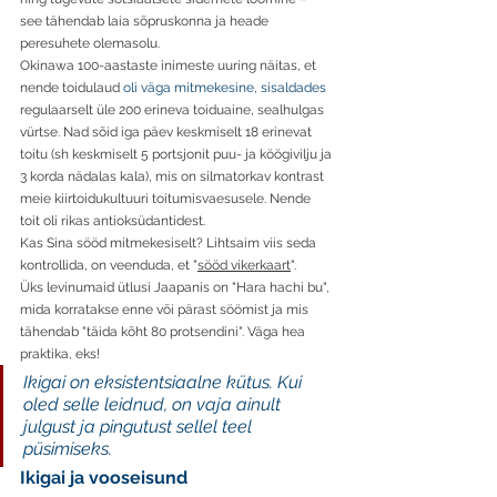
see tähendab laia sõpruskonna ja heade 
peresuhete olemasolu. 
Okinawa 100-aastaste inimeste uuring näitas, et 
nende toidulaud
 oli väga mitmekesine, sisaldades 
regulaarselt üle 200 erineva toiduaine, sealhulgas 
vürtse. Nad sõid iga päev keskmiselt 18 erinevat 
toitu (sh keskmiselt 5 portsjonit puu- ja köögivilju ja 
3 korda nädalas kala), mis on silmatorkav kontrast 
meie kiirtoidukultuuri toitumisvaesusele. Nende 
toit oli rikas antioksüdantidest. 
Kas Sina sööd mitmekesiselt? Lihtsaim viis seda 
kontrollida, on veenduda, 
et "
sööd vikerkaart
". 
Üks levinumaid ütlusi Jaapanis on "Hara hachi bu", 
mida korratakse enne või pärast söömist ja mis 
tähendab "täida kõht 80 protsendini". Väga hea 
praktika, eks! 
Ikigai on eksistentsiaalne kütus. Kui 
oled selle leidnud, on vaja ainult 
julgust ja pingutust sellel teel 
püsimiseks.
Ikigai ja vooseisund