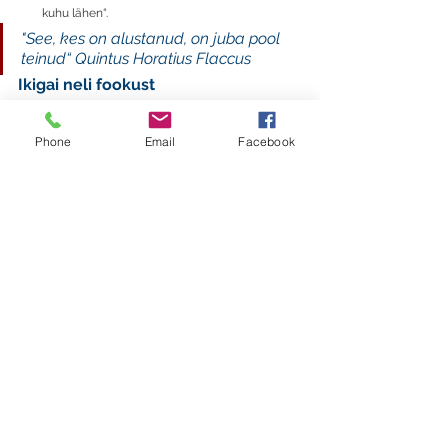
kuhu lähen“.
"See, kes on alustanud, on juba pool 
teinud“ Quintus Horatius Flaccus
Ikigai neli fookust
Kui alles asud oma ikigaid otsima ja looma, võivad 
Sulle olla abiks need neli fookust (küsimust 
Phone
Email
Facebook
iseendale). Nendele vastuste andmine annab Sulle 
edasiliikumiseks parema suuna. 
Mida Sa armastad? 
Milles Sa oled (tõeliselt) hea? 
Mille eest Sulle ollakse valmis tasu maksma? 
Mida maailm (või kogukond) Sinult vajab? 
Kirg
Kui Sul on midagi, mida Sa armastad ja milles oled 
tõeliselt hea, siis oled tõenäoliselt leidnud oma 
kire. Mõtle, kuidas Sinu kirg saaks jõudu juurde, 
köita inimeste tähelepanu ja lõpuks muuta Sinu 
elu tähenduslikumaks. 
Missioon
Kui Sul on midagi, mida armastad ja mida maailm 