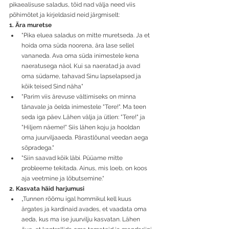
pikaealisuse saladus, tõid nad välja need viis 
põhimõtet ja kirjeldasid neid järgmiselt:
1. Ära muretse
"Pika eluea saladus on mitte muretseda. Ja et 
hoida oma süda noorena, ära lase sellel 
vananeda. Ava oma süda inimestele kena 
naeratusega näol. Kui sa naeratad ja avad 
oma südame, tahavad Sinu lapselapsed ja 
kõik teised Sind näha"
"Parim viis ärevuse vältimiseks on minna 
tänavale ja öelda inimestele "Tere!". Ma teen 
seda iga päev. Lähen välja ja ütlen: "Tere!" ja 
"Hiljem näeme!" Siis lähen koju ja hooldan 
oma juurviljaaeda. Pärastlõunal veedan aega 
sõpradega."
"Siin saavad kõik läbi. Püüame mitte 
probleeme tekitada. Ainus, mis loeb, on koos 
aja veetmine ja lõbutsemine.“
2. Kasvata häid harjumusi
„Tunnen rõõmu igal hommikul kell kuus 
ärgates ja kardinaid avades, et vaadata oma 
aeda, kus ma ise juurvilju kasvatan. Lähen 