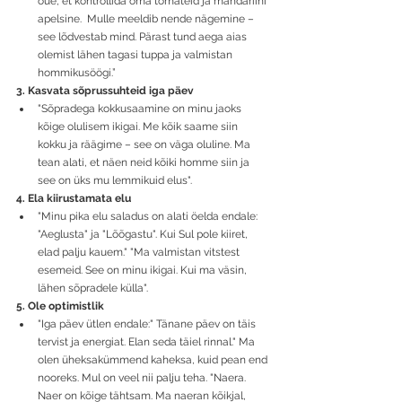
õue, et kontrollida oma tomateid ja mandariini 
apelsine.  Mulle meeldib nende nägemine – 
see lõdvestab mind. Pärast tund aega aias 
olemist lähen tagasi tuppa ja valmistan 
hommikusöögi.”
3. Kasvata sõprussuhteid iga päev
"Sõpradega kokkusaamine on minu jaoks 
kõige olulisem ikigai. Me kõik saame siin 
kokku ja räägime – see on väga oluline. Ma 
tean alati, et näen neid kõiki homme siin ja 
see on üks mu lemmikuid elus".
4. Ela kiirustamata elu
"Minu pika elu saladus on alati öelda endale: 
"Aeglusta" ja "Lõõgastu". Kui Sul pole kiiret, 
elad palju kauem." "Ma valmistan vitstest 
esemeid. See on minu ikigai. Kui ma väsin, 
lähen sõpradele külla".
5. Ole optimistlik
"Iga päev ütlen endale:" Tänane päev on täis 
tervist ja energiat. Elan seda täiel rinnal." Ma 
olen üheksakümmend kaheksa, kuid pean end 
nooreks. Mul on veel nii palju teha. "Naera. 
Naer on kõige tähtsam. Ma naeran kõikjal, 