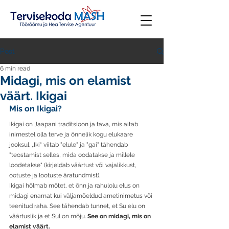
Post
6 min read
Midagi, mis on elamist
väärt. Ikigai
Mis on Ikigai?
Ikigai on Jaapani traditsioon ja tava, mis aitab 
inimestel olla terve ja õnnelik kogu elukaare 
jooksul. „Iki“ viitab "elule" ja "gai" tähendab 
"teostamist selles, mida oodatakse ja millele 
loodetakse" (kirjeldab väärtust või vajalikkust, 
ootuste ja lootuste äratundmist). 
Ikigai hõlmab mõtet, et õnn ja rahulolu elus on 
midagi enamat kui väljamõeldud ametinimetus või 
teenitud raha. See tähendab tunnet, et Su elu on 
väärtuslik ja et Sul on mõju. 
See on midagi, mis on 
elamist väärt.