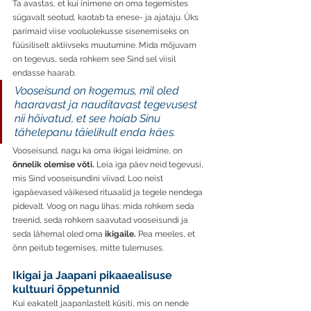
Ta avastas, et kui inimene on oma tegemistes 
sügavalt seotud, kaotab ta enese- ja ajataju. Üks 
parimaid viise vooluolekusse sisenemiseks on 
füüsiliselt aktiivseks muutumine. Mida mõjuvam 
on tegevus, seda rohkem see Sind sel viisil 
endasse haarab. 
Vooseisund on kogemus, mil oled 
haaravast ja nauditavast tegevusest 
nii hõivatud, et see hoiab Sinu 
tähelepanu täielikult enda käes. 
Vooseisund, nagu ka oma ikigai leidmine, on 
õnnelik olemise võti.
 Leia iga päev neid tegevusi, 
mis Sind vooseisundini viivad. Loo neist 
igapäevased väikesed rituaalid ja tegele nendega 
pidevalt. Voog on nagu lihas: mida rohkem seda 
treenid, seda rohkem saavutad vooseisundi ja 
seda lähemal oled oma 
ikigaile. 
Pea meeles, et 
õnn peitub tegemises, mitte tulemuses.  
Ikigai ja Jaapani pikaaealisuse 
kultuuri õppetunnid
Kui eakatelt jaapanlastelt küsiti, mis on nende 