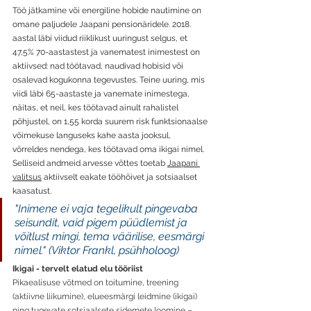
Töö jätkamine või energiline hobide nautimine on 
omane paljudele Jaapani pensionäridele. 2018. 
aastal läbi viidud riiklikust uuringust selgus, et 
47,5% 70-aastastest ja vanematest inimestest on 
aktiivsed: nad töötavad, naudivad hobisid või 
osalevad kogukonna tegevustes. Teine uuring, mis 
viidi läbi 65-aastaste ja vanemate inimestega, 
näitas, et neil, kes töötavad ainult rahalistel 
põhjustel, on 1,55 korda suurem risk funktsionaalse 
võimekuse languseks kahe aasta jooksul, 
võrreldes nendega, kes töötavad oma ikigai nimel. 
Selliseid andmeid arvesse võttes toetab 
Jaapani 
valitsus
 aktiivselt eakate tööhõivet ja sotsiaalset 
kaasatust. 
"Inimene ei vaja tegelikult pingevaba 
seisundit, vaid pigem püüdlemist ja 
võitlust mingi, tema väärilise, eesmärgi 
nimel." (Viktor Frankl, psühholoog)
Ikigai - tervelt elatud elu tööriist
Pikaealisuse võtmed on toitumine, treening 
(aktiivne liikumine), elueesmärgi leidmine (ikigai) 
ning tugevate sotsiaalsete sidemete loomine – 