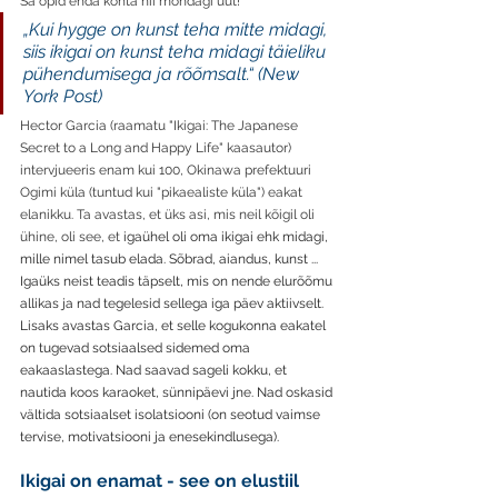
Sa õpid enda kohta nii mõndagi uut!
„Kui hygge on kunst teha mitte midagi, 
siis ikigai on kunst teha midagi täieliku 
pühendumisega ja rõõmsalt.“ (New 
York Post)
Hector Garcia (raamatu "Ikigai: The Japanese 
Secret to a Long and Happy Life" kaasautor) 
intervjueeris enam kui 100, Okinawa prefektuuri 
Ogimi küla (tuntud kui "pikaealiste küla") eakat 
elanikku. Ta avastas, et üks asi, mis neil kõigil oli 
ühine, oli see, et 
igaühel oli oma ikigai ehk midagi, 
mille nimel tasub elada. Sõbrad, aiandus, kunst ... 
Igaüks neist teadis täpselt, mis on nende elurõõmu 
allikas ja nad tegelesid sellega iga päev aktiivselt. 
Lisaks avastas Garcia, et selle kogukonna eakatel 
on tugevad sotsiaalsed sidemed oma 
eakaaslastega. Nad saavad sageli kokku, et 
nautida koos karaoket, sünnipäevi jne. Nad oskasid 
vältida sotsiaalset isolatsiooni (on seotud vaimse 
tervise, motivatsiooni ja enesekindlusega). 
Ikigai on enamat - see on elustiil